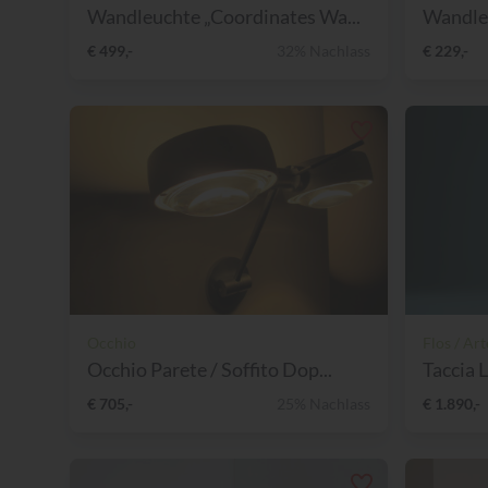
Wandleuchte „Coordinates Wa...
Wandleu
€ 499,-
32% Nachlass
€ 229,-
Occhio
Flos / Ar
Occhio Parete / Soffito Dop...
Taccia 
€ 705,-
25% Nachlass
€ 1.890,-