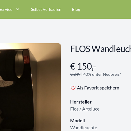
Service
Selbst Verkaufen
Blog
FLOS Wandleuc
€ 150,-
Angebotsinformationen
€ 249
| 40% unter Neupreis*
Als Favorit speichern
Hersteller
Flos / Arteluce
Modell
Wandleuchte