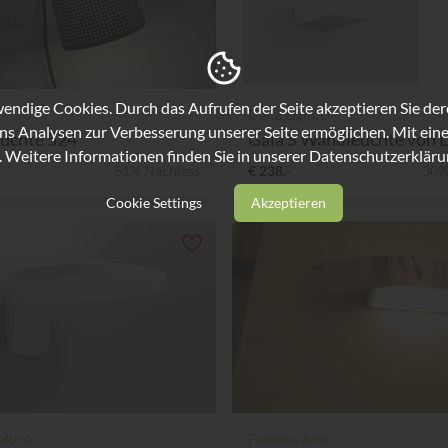
ndige Cookies. Durch das Aufrufen der Seite akzeptieren Sie de
Delta Light
ns Analysen zur Verbesserung unserer Seite ermöglichen. Mit eine
uchte 524
Gala S Wandleuchte von De
. Weitere Informationen finden Sie in unserer
Datenschutzerkläru
51% Nachlass
€ 238,-
30%
Cookie Settings
Akzeptieren
teluce
Fontana Arte