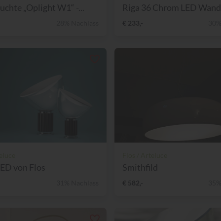
chte „Oplight W1“ -...
Riga 36 Chrom LED Wandl
28% Nachlass
€ 233,-
30%
teluce
Flos / Arteluce
LED von Flos
Smithfild
31% Nachlass
€ 582,-
35%