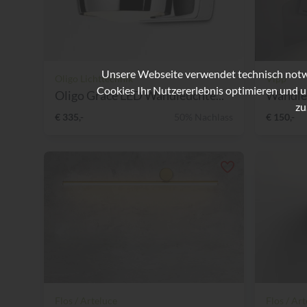
Unsere Webseite verwendet technisch notwe
Oligo Lichttechnik
Vipp
Cookies Ihr Nutzererlebnis optimieren und u
Oligo Grace LED Wandleuchte...
Wandle
zu
€ 335,-
50% Nachlass
€ 150,-
Flos / Arteluce
Flos / Ar