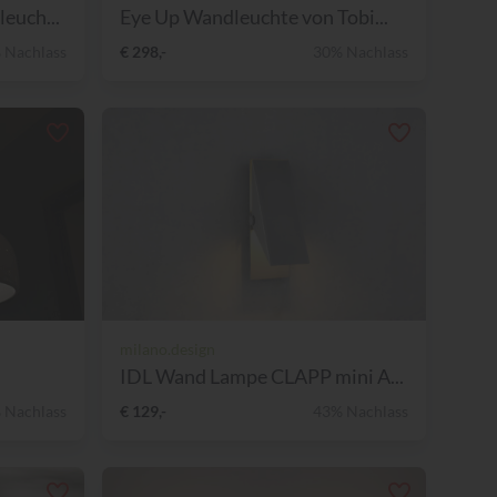
euch...
Eye Up Wandleuchte von Tobi...
 Nachlass
€ 298,-
30% Nachlass
milano.design
IDL Wand Lampe CLAPP mini A...
 Nachlass
€ 129,-
43% Nachlass