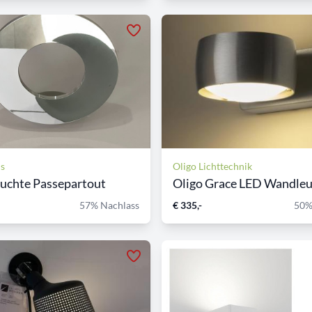
ls
Oligo Lichttechnik
uchte Passepartout
Oligo Grace LED Wandleuc
57% Nachlass
€ 335,-
50%