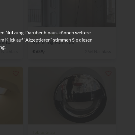
ren Nutzung. Darüber hinaus können weitere
Flos / Arteluce
m Klick auf “Akzeptieren” stimmen Sie diesen
lt...
Wirering von Flos
ng.
 Nachlass
€ 689,-
26% Nachlass
Tobias Grau