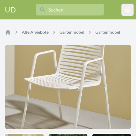
Search
UD
Ope
Alle Angebote
Gartenmöbel
Gartenmöbel
Home