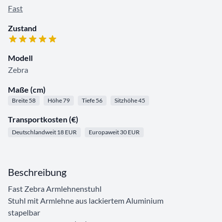
Fast
Zustand
Modell
Zebra
Maße (cm)
Breite 58
Höhe 79
Tiefe 56
Sitzhöhe 45
Transportkosten (€)
Deutschlandweit 18 EUR
Europaweit 30 EUR
Beschreibung
Fast Zebra Armlehnenstuhl
Stuhl mit Armlehne aus lackiertem Aluminium
stapelbar