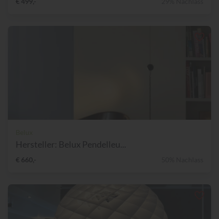
€ 499,-
29% Nachlass
Belux
Hersteller: Belux Pendelleu...
€ 660,-
50% Nachlass