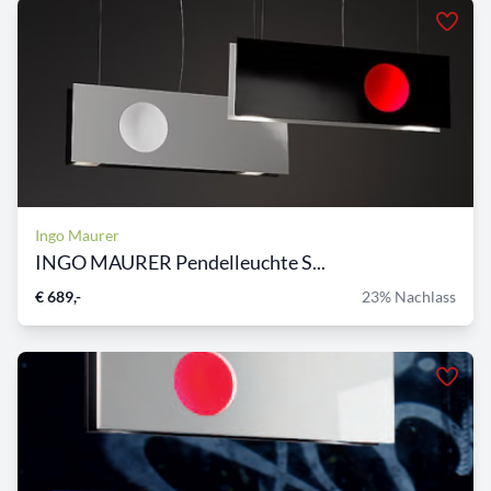
Ingo Maurer
INGO MAURER Pendelleuchte S...
€ 689,-
23% Nachlass