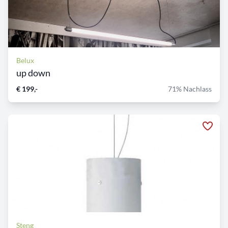
Belux
up down
€ 199,-
71% Nachlass
Steng