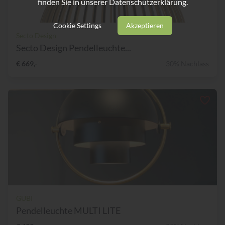
finden Sie in unserer
Datenschutzerklärung.
Cookie Settings
Akzeptieren
Secto Design
Secto Design Pendelleuchte...
€ 669,-
30% Nachlass
GUBI
Pendelleuchte MULTI LITE