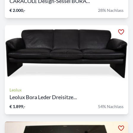
CARACOLE Design-Sessel BORA...
€ 2.000,-
28% Nachlass
Leolux
Leolux Bora Leder Dreisitze...
€ 1.899,-
54% Nachlass