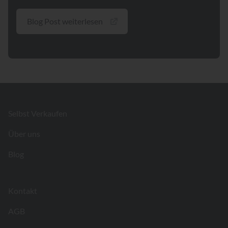
Blog Post weiterlesen
Footer
Selbst Verkaufen
Über uns
Blog
Kontakt
AGB