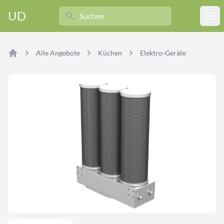
Search
UD
Ope
Alle Angebote
Küchen
Elektro-Geräte
Home