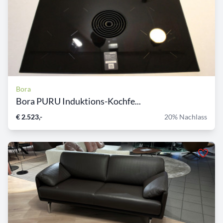
Bora
Bora PURU Induktions-Kochfe...
€ 2.523,-
20% Nachlass