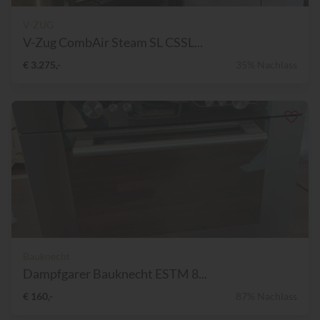
V-ZUG
V-Zug CombAir Steam SL CSSL...
€ 3.275,-
35% Nachlass
Bauknecht
Dampfgarer Bauknecht ESTM 8...
€ 160,-
87% Nachlass