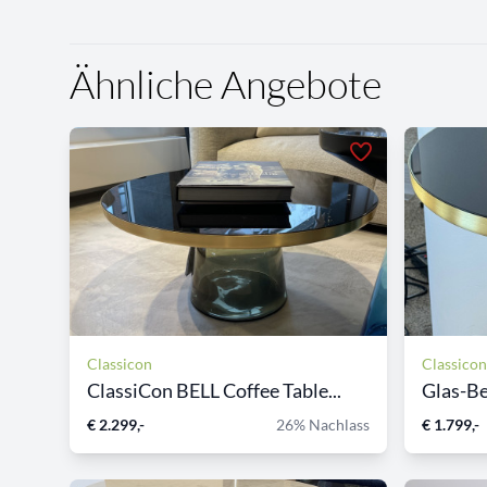
Ähnliche Angebote
Classicon
Classicon
ClassiCon BELL Coffee Table...
Glas-Be
€ 2.299,-
26% Nachlass
€ 1.799,-