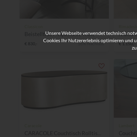
Classicon
Rimadesi
Unsere Webseite verwendet technisch notwe
Beistelltisch Adjustable Table
Rialto 
Cookies Ihr Nutzererlebnis optimieren und u
€ 830,-
16% Nachlass
€ 1.150,-
zu
Caracole
Lambert
CARACOLE Couchtisch Rolltis...
Coucht