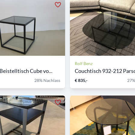
Rolf Benz
eistelltisch Cube vo...
Couchtisch 932-212 Parsol
28% Nachlass
€ 835,-
27%