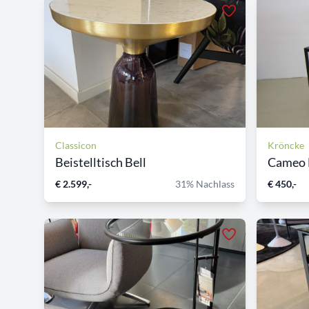
Classicon
Kröncke
Beistelltisch Bell
Cameo B
€ 2.599,-
31% Nachlass
€ 450,-