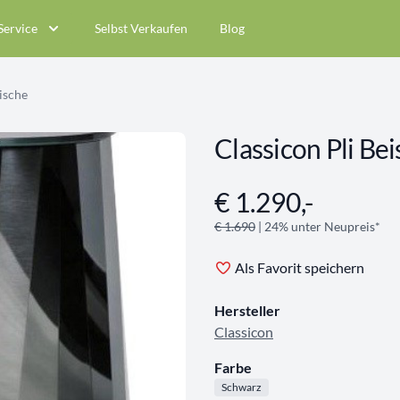
Service
Selbst Verkaufen
Blog
ische
Classicon Pli Bei
€ 1.290,-
Angebotsinformationen
€ 1.690
| 24% unter Neupreis*
Als Favorit speichern
Hersteller
Classicon
Farbe
Schwarz