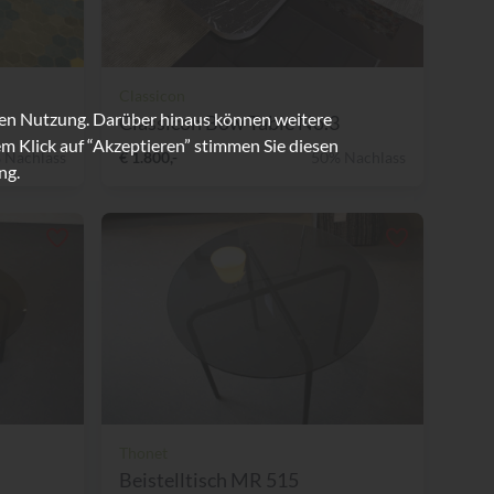
Classicon
ren Nutzung. Darüber hinaus können weitere
Classicon Bow Table No.3
m Klick auf “Akzeptieren” stimmen Sie diesen
 Nachlass
€ 1.800,-
50% Nachlass
ng.
Thonet
Beistelltisch MR 515