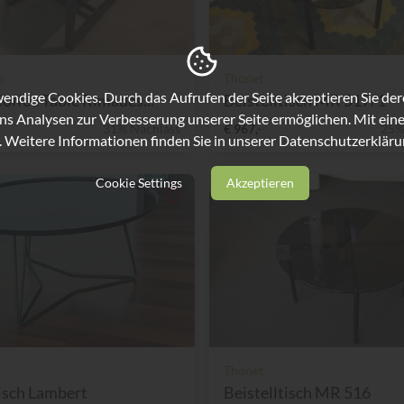
o
Thonet
ndige Cookies. Durch das Aufrufen der Seite akzeptieren Sie de
Coffee Table Rimades...
Beistelltisch MR 517/1
ns Analysen zur Verbesserung unserer Seite ermöglichen. Mit eine
31% Nachlass
€ 967,-
25%
. Weitere Informationen finden Sie in unserer
Datenschutzerkläru
Cookie Settings
Akzeptieren
Thonet
isch Lambert
Beistelltisch MR 516