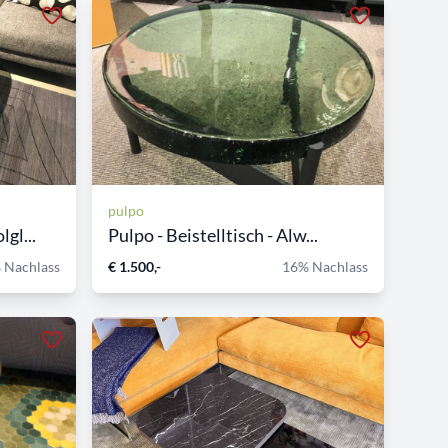
pulpo
gl...
Pulpo - Beistelltisch - Alw...
 Nachlass
€ 1.500,-
16% Nachlass