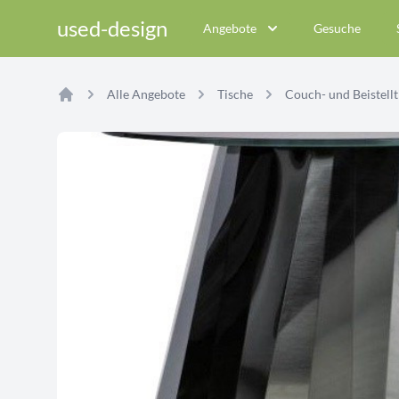
used-design
Angebote
Gesuche
Alle Angebote
Tische
Couch- und Beistellt
Home