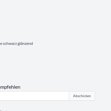
te schwarz glänzend
empfehlen
Abschicken