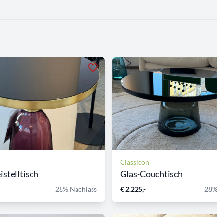
Classicon
istelltisch
Glas-Couchtisch
28% Nachlass
€ 2.225,-
28%