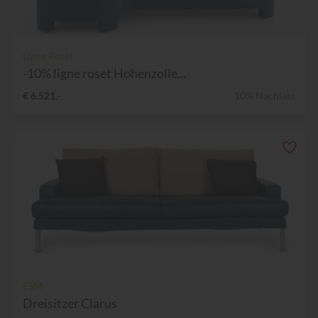
Ligne Roset
-10% ligne roset Hohenzolle...
€ 6.521,-
10% Nachlass
FSM
Dreisitzer Clarus