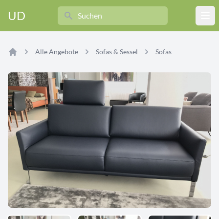
Search
UD
Ope
Alle Angebote
Sofas & Sessel
Sofas
Home