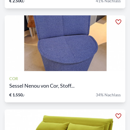
€ 2.500,-
41% Nachlass
COR
Sessel Nenou von Cor, Stoff...
€ 1.550,-
34% Nachlass