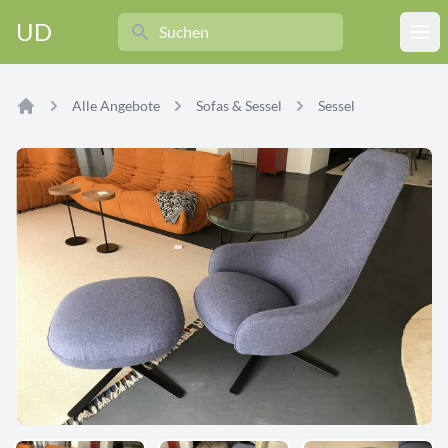
Search
UD
Ope
Alle Angebote
Sofas & Sessel
Sessel
Home