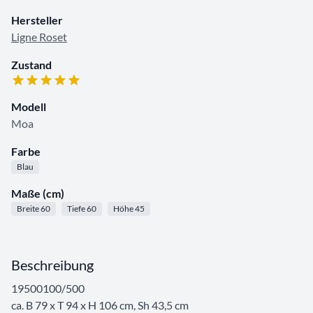
Hersteller
Ligne Roset
Zustand
Modell
Moa
Farbe
Blau
Maße (cm)
Breite 60
Tiefe 60
Höhe 45
Beschreibung
19500100/500
ca. B 79 x T 94 x H 106 cm, Sh 43,5 cm