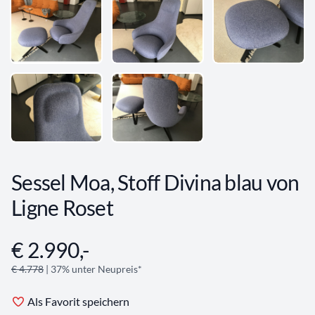
Sessel Moa, Stoff Divina blau von
Ligne Roset
€ 2.990,-
Angebotsinformationen
€ 4.778
| 37% unter Neupreis*
Als Favorit speichern