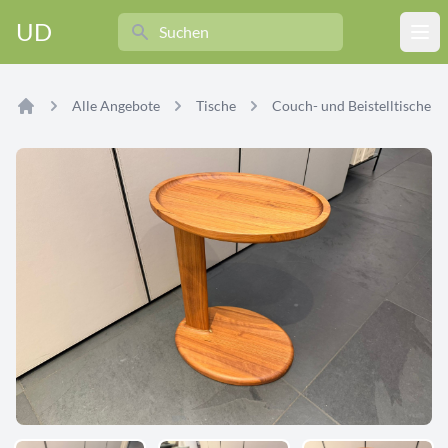
Search
UD
Ope
Alle Angebote
Tische
Couch- und Beistelltische
Home