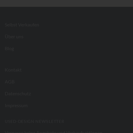
Footer
Selbst Verkaufen
Über uns
Blog
Kontakt
AGB
Datenschutz
Impressum
USED-DESIGN NEWSLETTER
Verpasse keine Angebote und Verkaufsaktionen