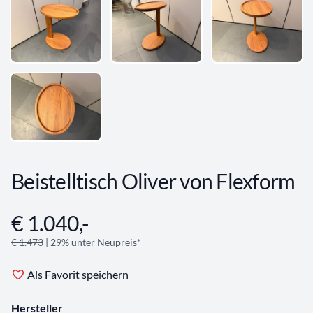
Beistelltisch Oliver von Flexform
€ 1.040,-
Angebotsinformationen
€ 1.473
| 29% unter Neupreis*
Als Favorit speichern
Hersteller