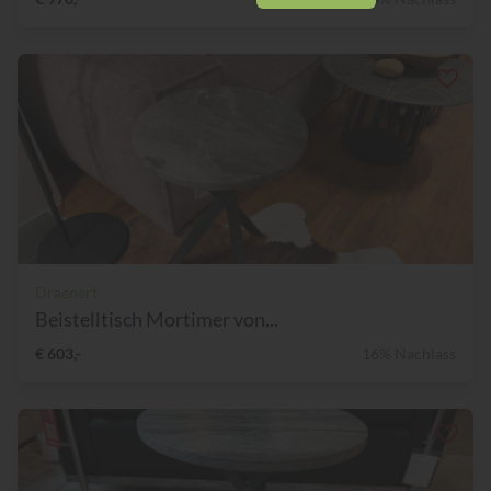
Draenert
Beistelltisch Mortimer von...
€ 603,-
16% Nachlass