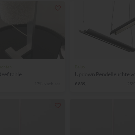
uchten
Belux
Reef table
Updown Pendelleuchte von
17% Nachlass
€ 839,-
25%