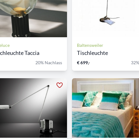
teluce
Baltensweiler
schleuchte Taccia
Tischleuchte
20% Nachlass
€ 699,-
32%