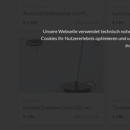
Flos / Arteluce
Lumina
Arco Led Stehleuchte von Fl...
Lumina 
€ 1.900,-
29% Nachlass
€ 599,-
Unsere Webseite verwendet technisch notwe
Cookies Ihr Nutzererlebnis optimieren und u
zu
Lumina
Flos / Ar
Lumina Daphine Cloe LED, ve...
Tischle
€ 190,-
68% Nachlass
€ 298,-