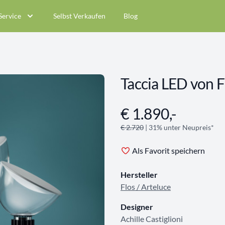
Service
Selbst Verkaufen
Blog
Taccia LED von F
€ 1.890,-
Angebotsinformationen
€ 2.720
| 31% unter Neupreis*
Als Favorit speichern
Hersteller
Flos / Arteluce
Designer
Achille Castiglioni