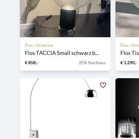
Flos / Arteluce
Flos / Ar
Flos TACCIA Small schwarz b...
Flos Ti
€ 858,-
25% Nachlass
€ 1.290,-