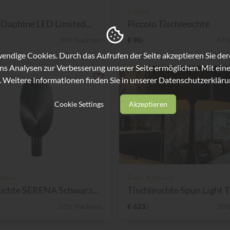
Lumini
Daphine LED Limited...
Piccolo Tischleuchte
38% Nachlass
€ 90,-
64%
ndige Cookies. Durch das Aufrufen der Seite akzeptieren Sie de
ns Analysen zur Verbesserung unserer Seite ermöglichen. Mit eine
. Weitere Informationen finden Sie in unserer
Datenschutzerkläru
Cookie Settings
Akzeptieren
teluce
Flos / Arteluce
uchte SERENA Schwarz...
Tischleuchte Spun Light 
52% Nachlass
€ 623,-
30%