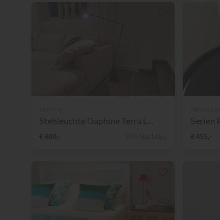
Lumina
Serien Le
Stehleuchte Daphine Terra L...
Serien 
€ 680,-
15% Nachlass
€ 455,-