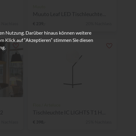
Muuto
Muuto Leaf LED Tischleuchte...
 Nachlass
€ 239,-
20% Nachlass
ren Nutzung. Darüber hinaus können weitere
m Klick auf “Akzeptieren” stimmen Sie diesen
ng.
Flos / Arteluce
T2
Tischleuchte IC LIGHTS T1 H...
 Nachlass
€ 398,-
25% Nachlass