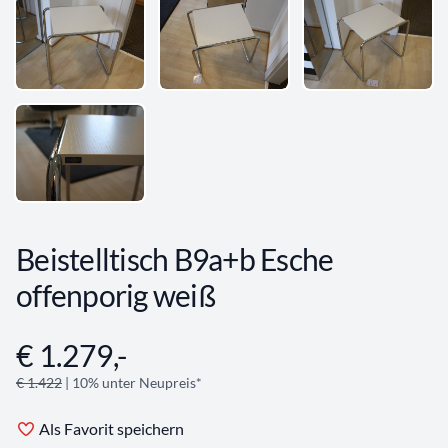
Beistelltisch B9a+b Esche
offenporig weiß
€ 1.279,-
Angebotsinformationen
€ 1.422
| 10% unter Neupreis*
Als Favorit speichern