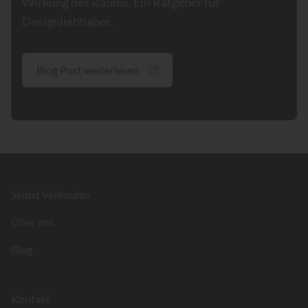
Wirkung des Raums. Ein Ratgeber für
Designliebhaber.
Blog Post weiterlesen
Footer
Selbst Verkaufen
Über uns
Blog
Kontakt