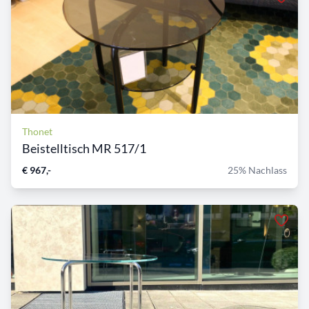
Thonet
Beistelltisch MR 517/1
€ 967,-
25% Nachlass