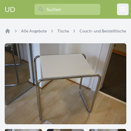
Search
UD
Ope
Alle Angebote
Tische
Couch- und Beistelltische
Home