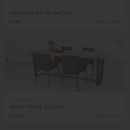
Thonet
Satztisch B 9 A + B von THO...
€ 990,-
39% Nachlass
Janua Möbel
Janua - Tisch B 11 Clamp
€ 3.879,-
36% Nachlass