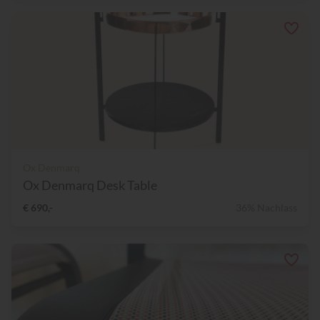
Ox Denmarq
Ox Denmarq Desk Table
€ 690,-
36% Nachlass