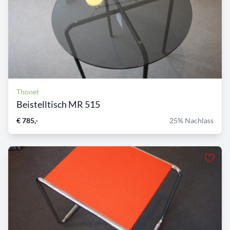
Thonet
Beistelltisch MR 515
€ 785,-
25% Nachlass