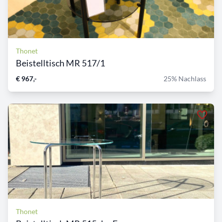
Thonet
Beistelltisch MR 517/1
€ 967,-
25% Nachlass
Thonet