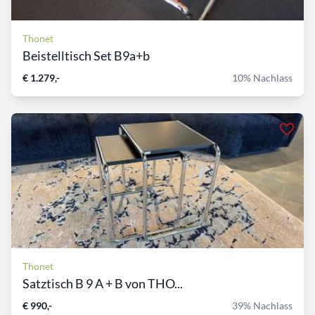
Thonet
Beistelltisch Set B9a+b
€ 1.279,-
10% Nachlass
Thonet
Satztisch B 9 A + B von THO...
€ 990,-
39% Nachlass