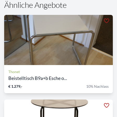
Ähnliche Angebote
Thonet
Beistelltisch B9a+b Esche o...
€ 1.279,-
10% Nachlass