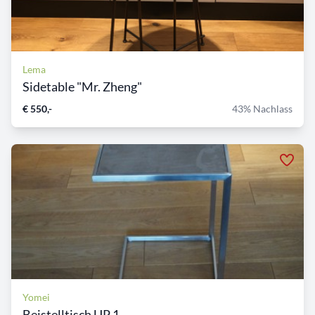
Lema
Sidetable "Mr. Zheng"
€ 550,-
43% Nachlass
Yomei
Beistelltisch UP 1