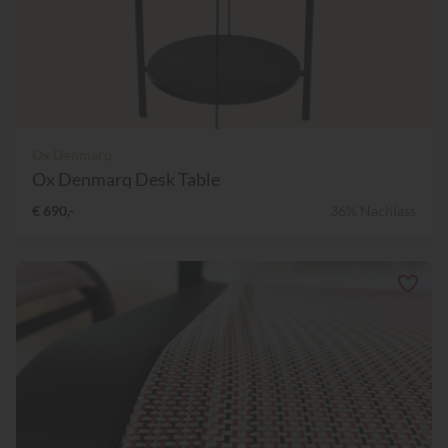
Ox Denmarq
Ox Denmarq Desk Table
€ 690,-
36% Nachlass