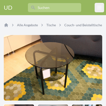
Search
UD
Ope
Alle Angebote
Tische
Couch- und Beistelltische
Home