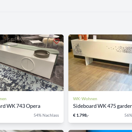
nen
WK-Wohnen
rd WK 743 Opera
Sideboard WK 475 garden 
54% Nachlass
€ 1.798,-
56%