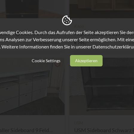
Kapo
ndige Cookies. Durch das Aufrufen der Seite akzeptieren Sie de
ler Highboard 5OH -...
Kapo Sideboard System 
ns Analysen zur Verbesserung unserer Seite ermöglichen. Mit eine
25% Nachlass
€ 795,-
71%
. Weitere Informationen finden Sie in unserer
Datenschutzerkläru
Cookie Settings
Akzeptieren
USM
ler Sideboard 9 Feld...
USM Sideboard Schwarz Pe