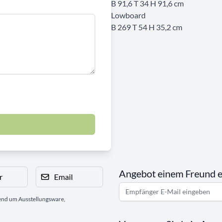
B 91,6 T 34 H 91,6 cm
Lowboard
B 269 T 54 H 35,2 cm
Angebot einem Freund 
r
Email
gend um Ausstellungsware,