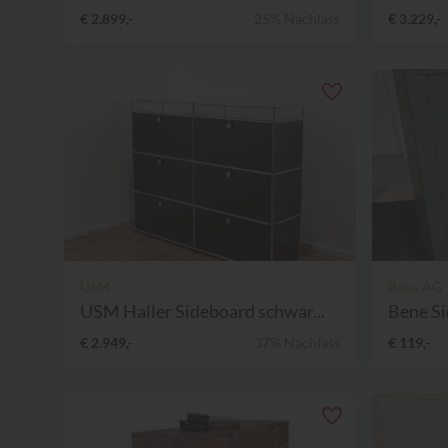
€ 2.899,-
25% Nachlass
€ 3.229,-
USM
Bene AG
USM Haller Sideboard schwar...
Bene Si
€ 2.949,-
37% Nachlass
€ 119,-