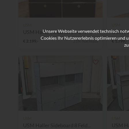
USM
USM
Unsere Webseite verwendet technisch notwe
USM Haller Sideboard 3 OH -...
USM Hal
Cookies Ihr Nutzererlebnis optimieren und u
€ 2.199,-
21% Nachlass
€ 1.799,-
zu
USM
USM
USM Haller Sideboard 8 Feld...
USM Hal