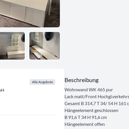
Beschreibung
Alle Angebote
Wohnwand WK 465 pur
mbH
Lack matt/Front Hochgl.verkehr
Gesamt B 314,7 T 34/ 54 H 161 
Hängeelement geschlossen
B 91,6 T 34 H 91,6 cm
Hängeelement offen