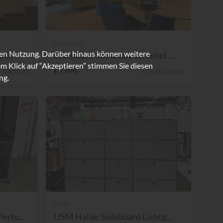
Kettnaker
ren Nutzung. Darüber hinaus können weitere
2000
Sideboard Soma mit Schiebet...
m Klick auf “Akzeptieren” stimmen Sie diesen
 Nachlass
€ 5.990,-
37% Nachlass
ng.
USM
rfo...
USM Haller Sideboard Lichtg...