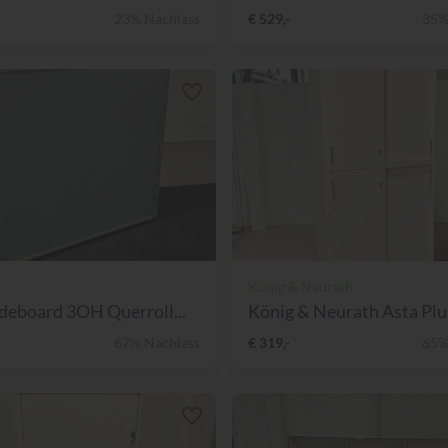
23% Nachlass
€ 529,-
35%
König & Neurath
deboard 3OH Querroll...
König & Neurath Asta Plus
67% Nachlass
€ 319,-
65%