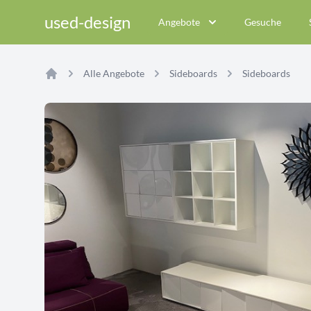
used-design
Angebote
Gesuche
Alle Angebote
Sideboards
Sideboards
Home