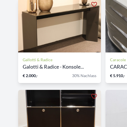
Gallotti & Radice
Caracole
Galotti & Radice - Konsole...
€ 2.000,-
30% Nachlass
€ 5.910,-