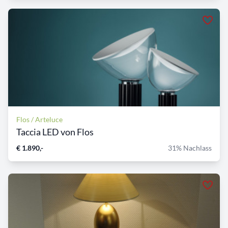
Flos / Arteluce
Taccia LED von Flos
€ 1.890,-
31% Nachlass