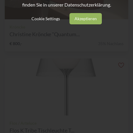
finden Sie in unserer
Datenschutzerklärung.
Cookie Settings
Akzeptieren
Kröncke
Christine Kröncke "Quantum...
€ 800,-
35% Nachlass
Flos / Arteluce
Flos K Tribe Tischleuchte T...