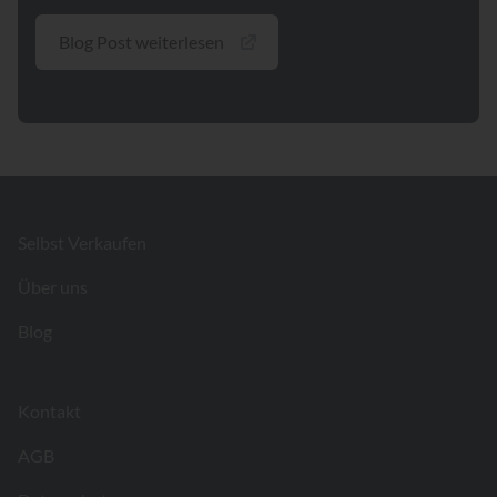
Blog Post weiterlesen
Footer
Selbst Verkaufen
Über uns
Blog
Kontakt
AGB