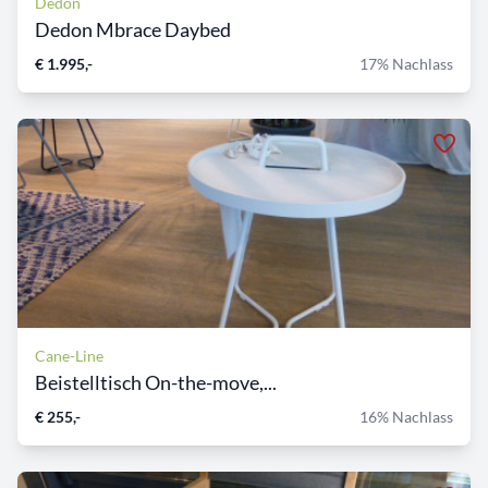
Dedon
Dedon Mbrace Daybed
€ 1.995,-
17% Nachlass
Cane-Line
Beistelltisch On-the-move,...
€ 255,-
16% Nachlass