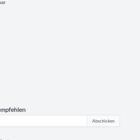
bar
empfehlen
Abschicken