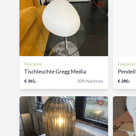
Foscarini
Foscarini
Tischleuchte Gregg Media
Pendelle
€ 365,-
20% Nachlass
€ 280,-