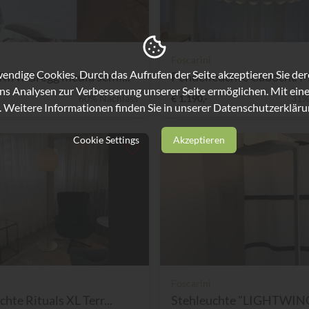
Foscarini
ndige Cookies. Durch das Aufrufen der Seite akzeptieren Sie de
INI Gregg media semi...
Pendelleuchte Caboche Me
ns Analysen zur Verbesserung unserer Seite ermöglichen. Mit eine
60% Nachlass
€ 1.190,-
31%
. Weitere Informationen finden Sie in unserer
Datenschutzerkläru
Cookie Settings
Akzeptieren
Foscarini
hte Rituals XL Terr...
Stehleuchte "LIGHTWING"