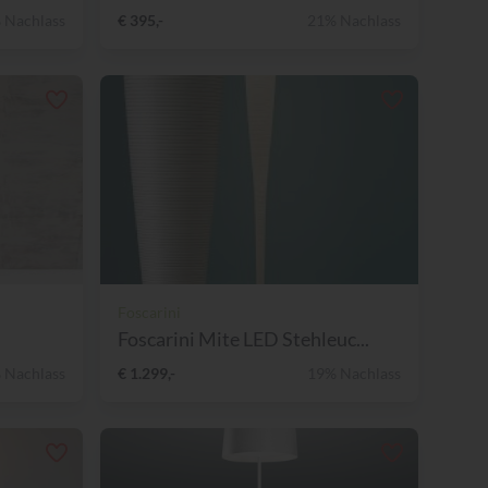
 Nachlass
€ 395,-
21% Nachlass
Foscarini
D
Foscarini Mite LED Stehleuc...
 Nachlass
€ 1.299,-
19% Nachlass