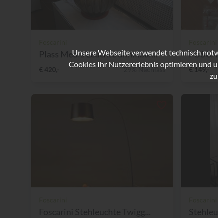
Foscarini
Foscarini
Unsere Webseite verwendet technisch notwe
Plass Media Leuchte dimmbar...
FOSCAR
Cookies Ihr Nutzererlebnis optimieren und u
€ 420,-
29% Nachlass
€ 149,-
zu
Foscarini
Foscarini
Foscarini Stehleuchte Twigg...
Stehleuc