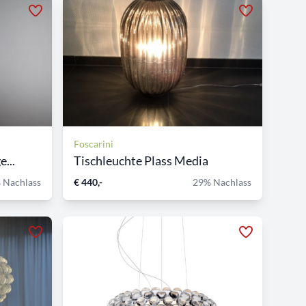
Foscarini
...
Tischleuchte Plass Media
 Nachlass
€ 440,-
29% Nachlass