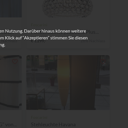
Foscarini
ren Nutzung. Darüber hinaus können weitere
dia...
Pendelleuchte „Caboche Plus...
m Klick auf “Akzeptieren” stimmen Sie diesen
 Nachlass
€ 1.299,-
26% Nachlass
ng.
Foscarini
 von...
Stehleuchte Havana