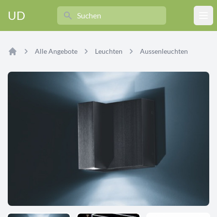
Search
UD
Ope
Alle Angebote
Leuchten
Aussenleuchten
Home