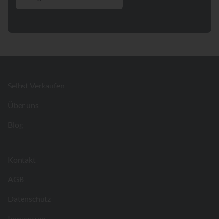
Footer
Selbst Verkaufen
Über uns
Blog
Kontakt
AGB
Datenschutz
Impressum