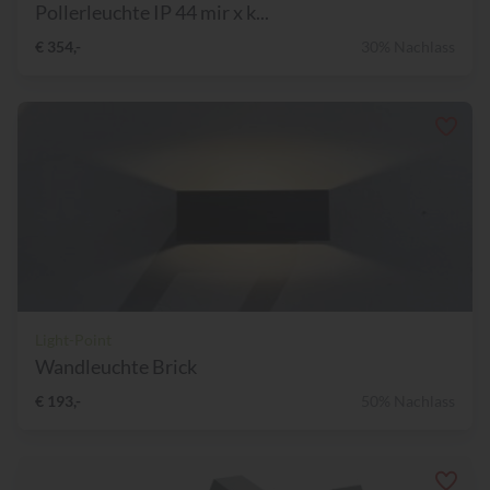
Pollerleuchte IP 44 mir x k...
€ 354,-
30% Nachlass
Light-Point
Wandleuchte Brick
€ 193,-
50% Nachlass