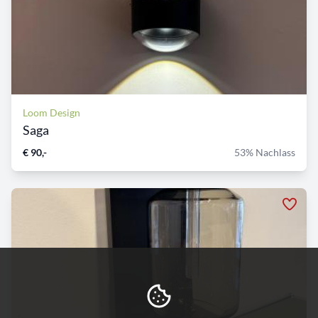
Loom Design
Saga
€ 90,-
53% Nachlass