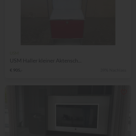
USM
USM Haller kleiner Aktensch...
€ 905,-
39% Nachlass