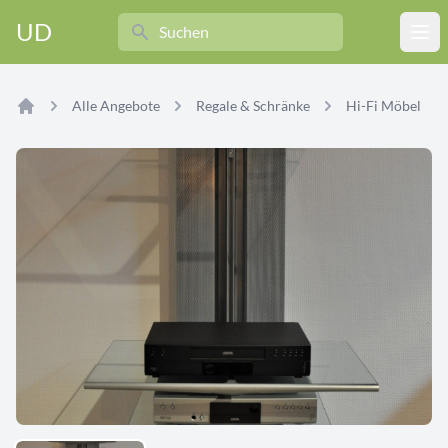
Search
UD
Ope
Alle Angebote
Regale & Schränke
Hi-Fi Möbel
Home