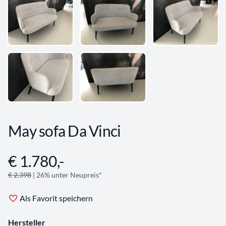
May sofa Da Vinci
€ 1.780,-
Angebotsinformationen
€ 2.398
| 26% unter Neupreis*
Als Favorit speichern
Hersteller