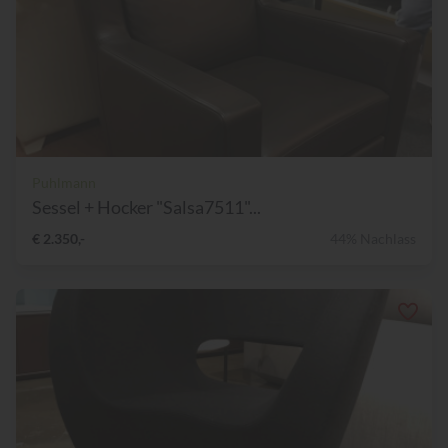
Puhlmann
Sessel + Hocker "Salsa7511"...
€ 2.350,-
44% Nachlass