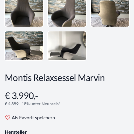
Montis Relaxsessel Marvin
€ 3.990,-
Angebotsinformationen
€ 4.889
| 18% unter Neupreis*
Als Favorit speichern
Hersteller