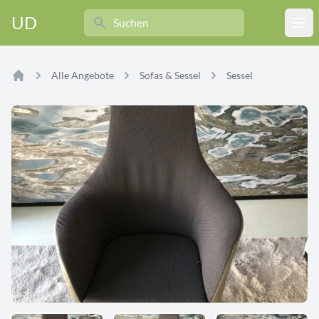
Search
UD
Ope
Alle Angebote
Sofas & Sessel
Sessel
Home