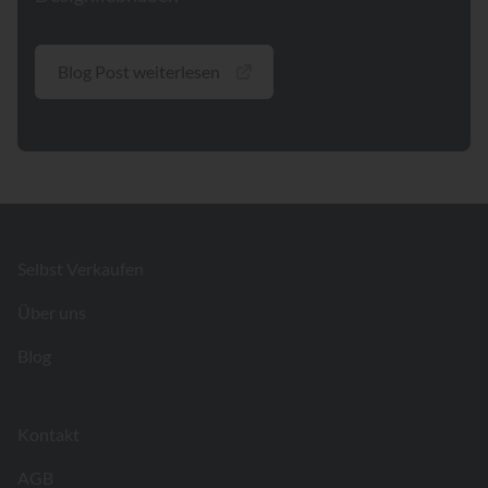
Blog Post weiterlesen
Footer
Selbst Verkaufen
Über uns
Blog
Kontakt
AGB