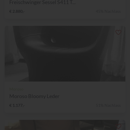
Freischwinger Sessel S411 T...
€ 2.880,-
45% Nachlass
Moroso
Moroso Bloomy Leder
€ 1.177,-
51% Nachlass