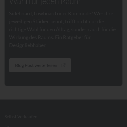
Wahl für jeden Raum
Sideboard, Lowboard oder Kommode? Wer ihre
jeweiligen Stärken kennt, trifft nicht nur die
richtige Wahl für den Alltag, sondern auch für die
Wirkung des Raums. Ein Ratgeber für
Designliebhaber.
Blog Post weiterlesen
Footer
Selbst Verkaufen