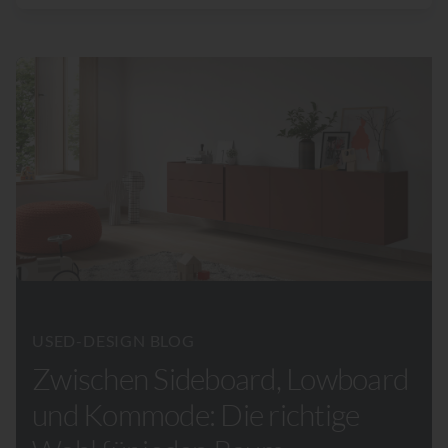
USED-DESIGN BLOG
Zwischen Sideboard, Lowboard
und Kommode: Die richtige