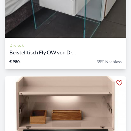
Dreieck
Beistelltisch Fly OW von Dr...
€ 980,-
35% Nachlass