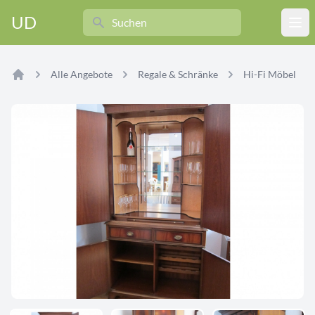
Search
UD
Ope
Alle Angebote
Regale & Schränke
Hi-Fi Möbel
Home