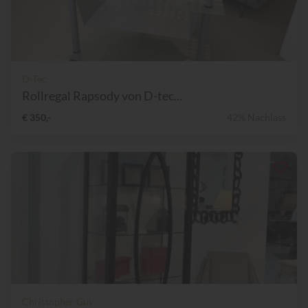
D-Tec
Rollregal Rapsody von D-tec...
€ 350,-
42% Nachlass
Christopher Guy