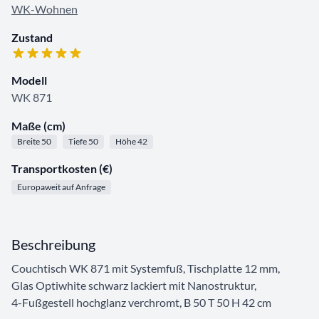
WK-Wohnen
Zustand
Modell
WK 871
Maße (cm)
Breite 50
Tiefe 50
Höhe 42
Transportkosten (€)
Europaweit auf Anfrage
Beschreibung
Couchtisch WK 871 mit Systemfuß, Tischplatte 12 mm,
Glas Optiwhite schwarz lackiert mit Nanostruktur,
4-Fußgestell hochglanz verchromt, B 50 T 50 H 42 cm