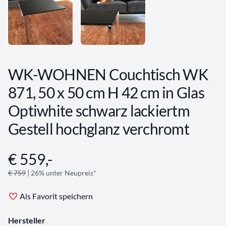
WK-WOHNEN Couchtisch WK
871, 50 x 50 cm H 42 cm in Glas
Optiwhite schwarz lackiertm
Gestell hochglanz verchromt
€ 559,-
Angebotsinformationen
€ 759
| 26% unter Neupreis*
Als Favorit speichern
Hersteller