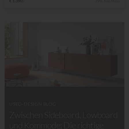
€ 1.390,-
39% Nachlass
USED-DESIGN BLOG
Zwischen Sideboard, Lowboard
und Kommode: Die richtige