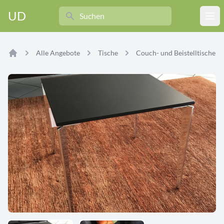
Search
UD
Ope
Alle Angebote
Tische
Couch- und Beistelltische
Home