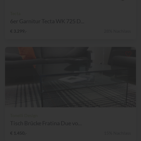
Tecta
6er Garnitur Tecta WK 725 D...
€ 3.299,-
28% Nachlass
Tonelli Design
Tisch Brücke Fratina Due vo...
€ 1.450,-
15% Nachlass