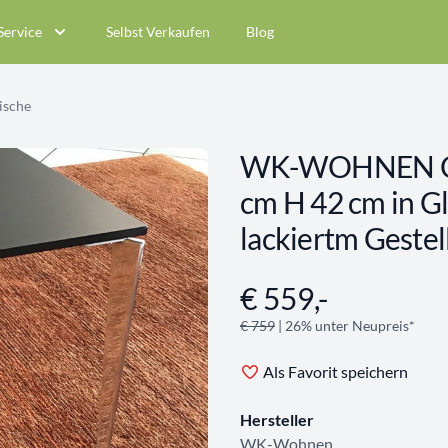
Service
Selbst Verkaufen
Blog
ische
WK-WOHNEN Cou
cm H 42 cm in G
lackiertm Geste
€ 559,-
Angebotsinformationen
€ 759
| 26% unter Neupreis*
Als Favorit speichern
Hersteller
WK-Wohnen