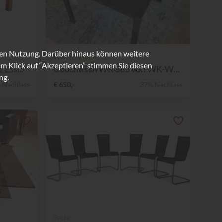
ren Nutzung. Darüber hinaus können weitere
WK-Wohnen
m Klick auf “Akzeptieren” stimmen Sie diesen
Ess...
Couchtisch WK 885 von WK-Wo...
ng.
 Nachlass
€ 650,-
37% Nachlass
Tecta