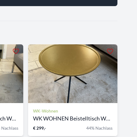
WK-Wohnen
WK WOHNEN Beistelltisch WK...
WK WOHNEN Beistelltisch WK...
 Nachlass
€ 299,-
44% Nachlass