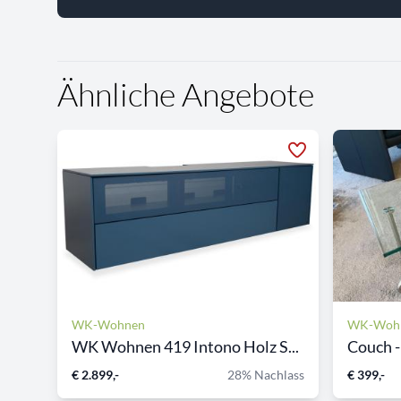
Ähnliche Angebote
WK-Wohnen
WK-Woh
WK Wohnen 419 Intono Holz S...
Couch -u
€ 2.899,-
28% Nachlass
€ 399,-