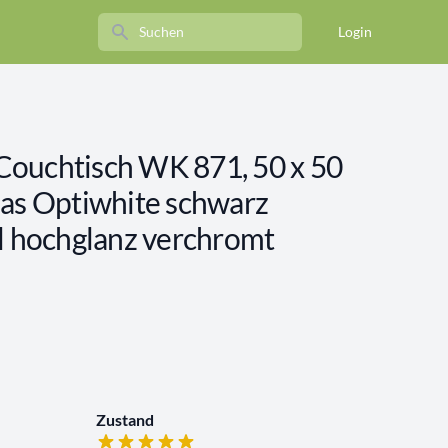
Search
Login
chtisch WK 871, 50 x 50
las Optiwhite schwarz
ll hochglanz verchromt
Zustand