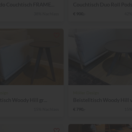
do Couchtisch FRAME...
Couchtisch Duo Roll Podsi
38% Nachlass
€ 900,-
42%
esign
Möller Design
tisch Woody Hill gr...
Beistelltisch Woody Hill v
15% Nachlass
€ 790,-
15%