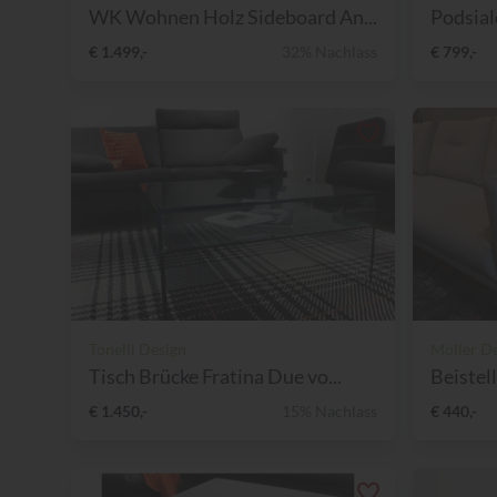
WK Wohnen Holz Sideboard An...
Podsial
€ 1.499,-
32% Nachlass
€ 799,-
Tonelli Design
Möller D
Tisch Brücke Fratina Due vo...
Beistell
€ 1.450,-
15% Nachlass
€ 440,-