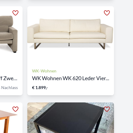
WK-Wohnen
WK Wohnen WK 663 Stoff Zwei...
WK Wohnen WK 620 Leder Vier...
 Nachlass
€ 1.899,-