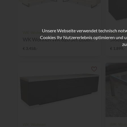
Unsere Webseite verwendet technisch notwe
WK-Wohnen
WK-Woh
Cookies Ihr Nutzererlebnis optimieren und u
WK Wohnen WK 620 Set Leder...
Sideboa
zu
€ 3.458,-
€ 1.899,-
WK-Wohnen
WK-Woh