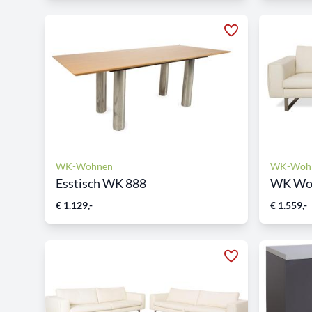
WK-Wohnen
WK-Woh
Esstisch WK 888
WK Woh
€ 1.129,-
€ 1.559,-