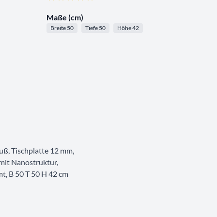
Maße (cm)
Breite 50
Tiefe 50
Höhe 42
ß, Tischplatte 12 mm,
 mit Nanostruktur,
t, B 50 T 50 H 42 cm