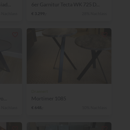
ad...
6er Garnitur Tecta WK 725 D...
 Nachlass
€ 3.299,-
28% Nachlass
Draenert
o...
Mortimer 1085
 Nachlass
€ 648,-
10% Nachlass