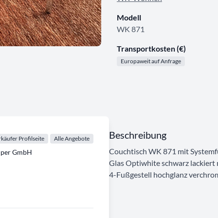
Modell
WK 871
Transportkosten (€)
Europaweit auf Anfrage
Beschreibung
käufer Profilseite
Alle Angebote
Couchtisch WK 871 mit Systemfu
emper GmbH
Glas Optiwhite schwarz lackiert
4-Fußgestell hochglanz verchrom