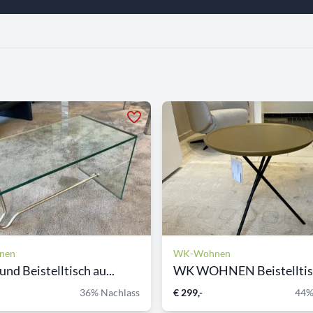
nen
WK-Wohnen
nd Beistelltisch au...
36% Nachlass
€ 299,-
44%