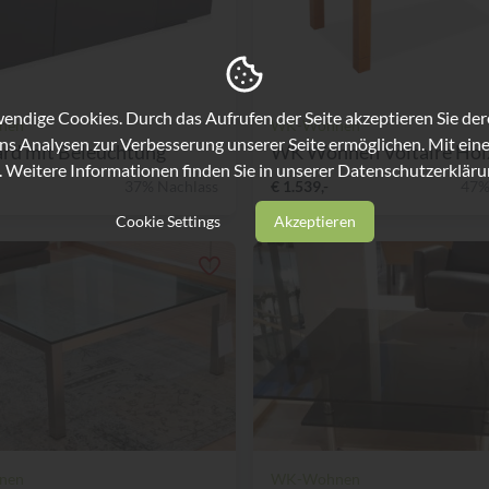
ndige Cookies. Durch das Aufrufen der Seite akzeptieren Sie de
nen
WK-Wohnen
ns Analysen zur Verbesserung unserer Seite ermöglichen. Mit eine
rd mit Beleuchtung
WK Wohnen Voltaire Holz 
. Weitere Informationen finden Sie in unserer
Datenschutzerkläru
37% Nachlass
€ 1.539,-
47%
Cookie Settings
Akzeptieren
nen
WK-Wohnen