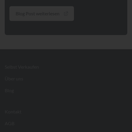
Blog Post weiterlesen
Footer
Selbst Verkaufen
Über uns
Blog
Kontakt
AGB