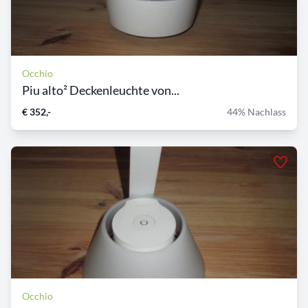
Occhio
Piu alto² Deckenleuchte von...
€ 352,-
44% Nachlass
Occhio