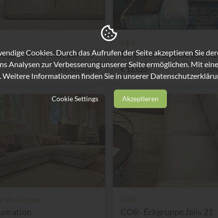
Edra
ndige Cookies. Durch das Aufrufen der Seite akzeptieren Sie de
CARACOLE Sofa MARBELLA – 3-...
Edra- Sofa Grande Soffice
ns Analysen zur Verbesserung unserer Seite ermöglichen. Mit eine
28% Nachlass
€ 12.520,-
10%
. Weitere Informationen finden Sie in unserer
Datenschutzerkläru
Cookie Settings
Akzeptieren
er Werkstätten
COR
spiration
COR- Eckgruppe Jalis 21