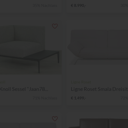
35% Nachlass
€ 8.990,-
30%
oll
Ligne Roset
Knoll Sessel "Jaan78...
Ligne Roset Smala Dreisitz
71% Nachlass
€ 1.499,-
72%