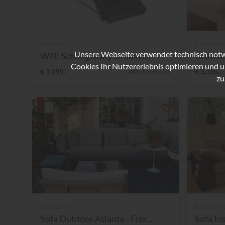
Schillig
Caracole
Unsere Webseite verwendet technisch notwe
Willi Schillig Daily Dreams...
Cookies Ihr Nutzererlebnis optimieren und u
€ 1.299,-
48% Nachlass
€ 3.330,-
zu
Flexform
Bielefeld
Sofa Outdoor Atlante - Flex...
Sofa In