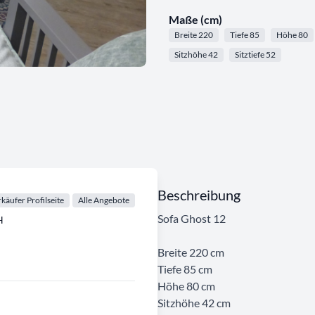
Maße (cm)
Breite 220
Tiefe 85
Höhe 80
Sitzhöhe 42
Sitztiefe 52
Beschreibung
käufer Profilseite
Alle Angebote
Sofa Ghost 12
H
Breite 220 cm
Tiefe 85 cm
Höhe 80 cm
Sitzhöhe 42 cm