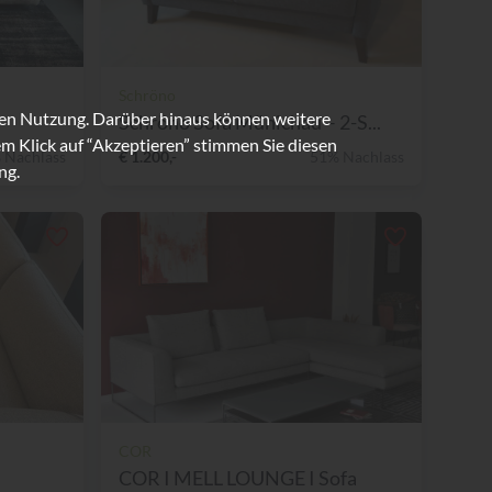
Schröno
ren Nutzung. Darüber hinaus können weitere
Schröno Sofa Münichau – 2-S...
m Klick auf “Akzeptieren” stimmen Sie diesen
 Nachlass
€ 1.200,-
51% Nachlass
ng.
COR
COR I MELL LOUNGE I Sofa