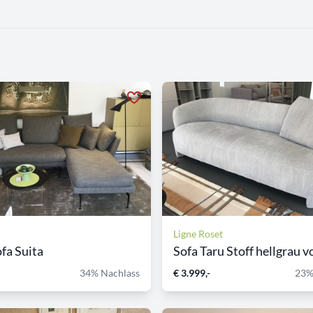
Ligne Roset
ofa Suita
Sofa Taru Stoff hellgrau vo
34% Nachlass
€ 3.999,-
23%