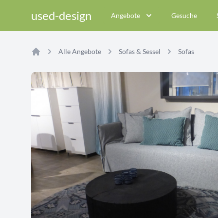
used-design
Angebote
Gesuche
Alle Angebote
Sofas & Sessel
Sofas
Home