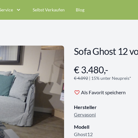
Service
Selbst Verkaufen
Blog
Sofa Ghost 12 v
€ 3.480,-
Angebotsinformationen
€ 4.092
| 15% unter Neupreis*
Als Favorit speichern
Hersteller
Gervasoni
Modell
Ghost12