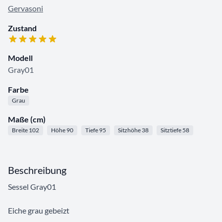
Gervasoni
Zustand
Modell
Gray01
Farbe
Grau
Maße (cm)
Breite 102
Höhe 90
Tiefe 95
Sitzhöhe 38
Sitztiefe 58
Beschreibung
Sessel Gray01
Eiche grau gebeizt