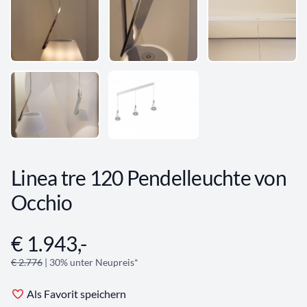
Linea tre 120 Pendelleuchte von
Occhio
€ 1.943,-
Angebotsinformationen
€ 2.776
| 30% unter Neupreis*
Als Favorit speichern