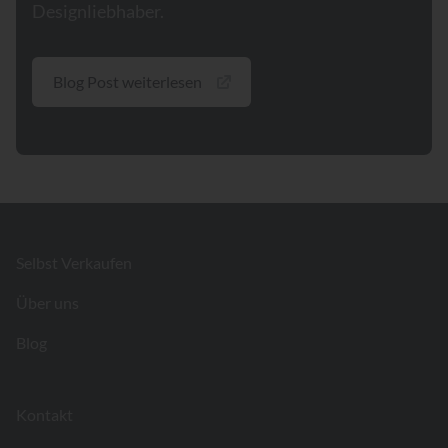
Designliebhaber.
Blog Post weiterlesen
Footer
Selbst Verkaufen
Über uns
Blog
Kontakt