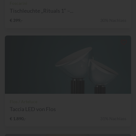
Foscarini
Tischleuchte „Rituals 1“ –...
€ 399,-
30% Nachlass
Flos / Arteluce
Taccia LED von Flos
€ 1.890,-
31% Nachlass