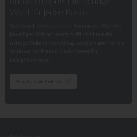
und Kommode: Die richtige
Wahl für jeden Raum
Sideboard, Lowboard oder Kommode? Wer ihre
jeweiligen Stärken kennt, trifft nicht nur die
richtige Wahl für den Alltag, sondern auch für die
Wirkung des Raums. Ein Ratgeber für
Designliebhaber.
Blog Post weiterlesen
Footer
Selbst Verkaufen