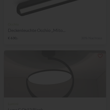
Occhio
Deckenleuchte Occhio „Mito...
€ 630,-
30% Nachlass
Lumini
Luna C Qt12 Black