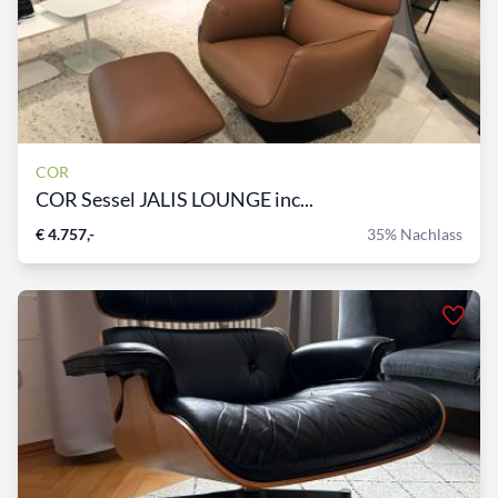
COR
COR Sessel JALIS LOUNGE inc...
€ 4.757,-
35% Nachlass