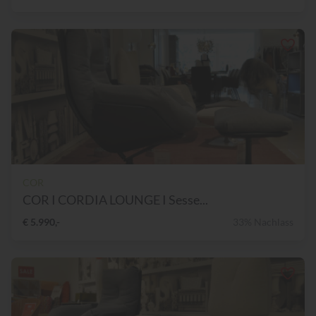
COR
COR I CORDIA LOUNGE I Sesse...
€ 5.990,-
33% Nachlass