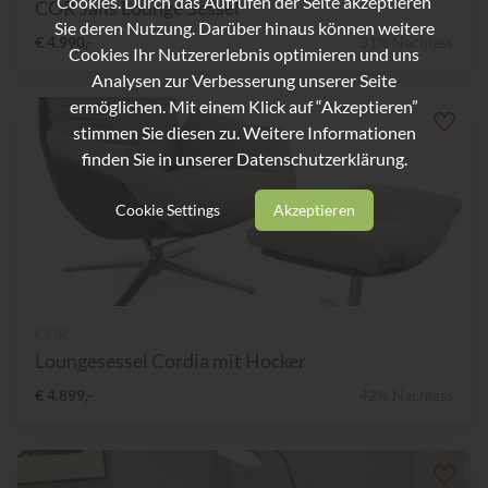
Cookies. Durch das Aufrufen der Seite akzeptieren
COR Jalis Lounge Sessel
Sie deren Nutzung. Darüber hinaus können weitere
€ 4.990,-
31% Nachlass
Cookies Ihr Nutzererlebnis optimieren und uns
Analysen zur Verbesserung unserer Seite
ermöglichen. Mit einem Klick auf “Akzeptieren”
stimmen Sie diesen zu. Weitere Informationen
finden Sie in unserer
Datenschutzerklärung.
Cookie Settings
Akzeptieren
COR
Loungesessel Cordia mit Hocker
€ 4.899,-
42% Nachlass