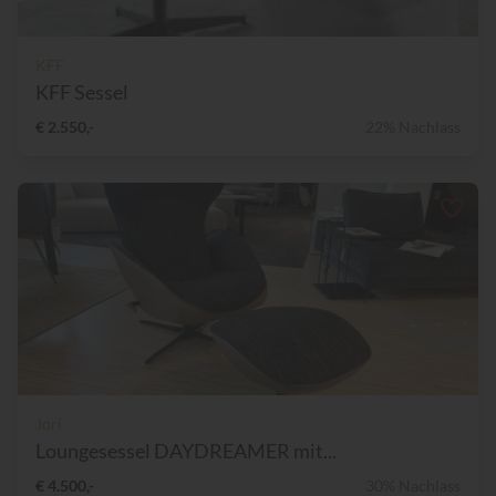
KFF
KFF Sessel
€ 2.550,-
22% Nachlass
Jori
Loungesessel DAYDREAMER mit...
€ 4.500,-
30% Nachlass