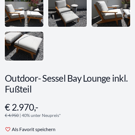
Outdoor- Sessel Bay Lounge inkl.
Fußteil
€ 2.970,-
Angebotsinformationen
€ 4.950
| 40% unter Neupreis*
Als Favorit speichern