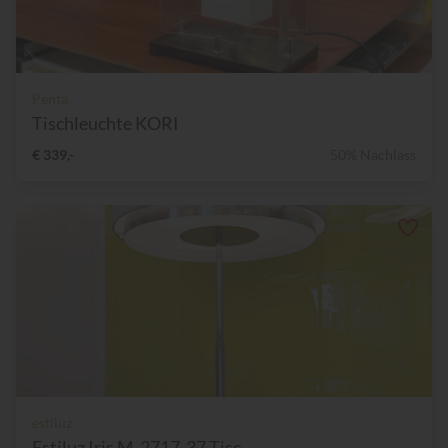
Penta
Tischleuchte KORI
€ 339,-
50% Nachlass
estiluz
Estiluz Iris M-2717-37 Tisc...