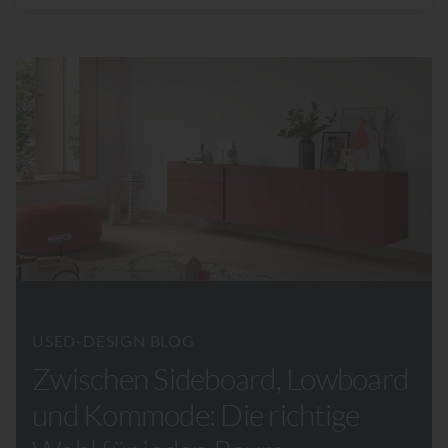
USED-DESIGN BLOG
Zwischen Sideboard, Lowboard
und Kommode: Die richtige