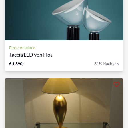
Flos / Arteluce
Taccia LED von Flos
€ 1.890,-
31% Nachlass