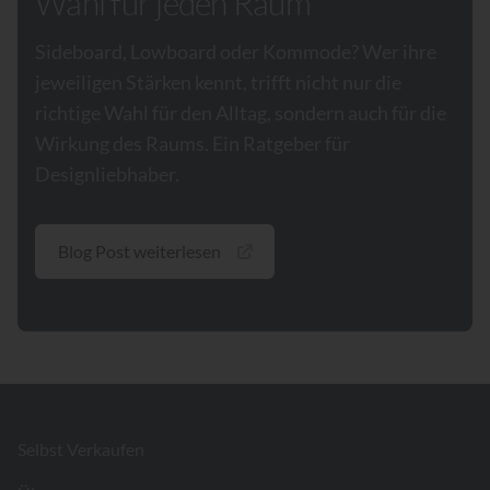
Wahl für jeden Raum
Sideboard, Lowboard oder Kommode? Wer ihre
jeweiligen Stärken kennt, trifft nicht nur die
richtige Wahl für den Alltag, sondern auch für die
Wirkung des Raums. Ein Ratgeber für
Designliebhaber.
Blog Post weiterlesen
Footer
Selbst Verkaufen