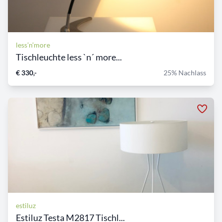
less’n’more
Tischleuchte less `n´ more...
€ 330,-
25% Nachlass
estiluz
Estiluz Testa M2817 Tischl...