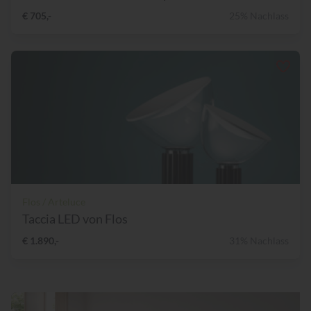
€ 705,-
25% Nachlass
Flos / Arteluce
Taccia LED von Flos
€ 1.890,-
31% Nachlass