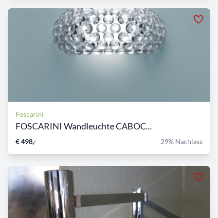
Foscarini
FOSCARINI Wandleuchte CABOC...
€ 498,-
29% Nachlass