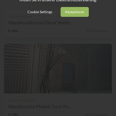
Cookie Settings
Akzeptieren
Decor Walther
Wandleuchte von Decor Walth...
€ 246,-
20% Nachlass
Catellani & Smith
Wandleuchte Modell Turci-Pa...
€ 390,-
60% Nachlass