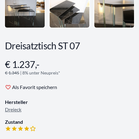
Dreisatztisch ST 07
€ 1.237,-
Angebotsinformationen
€ 1.345
| 8% unter Neupreis*
Als Favorit speichern
Hersteller
Dreieck
Zustand