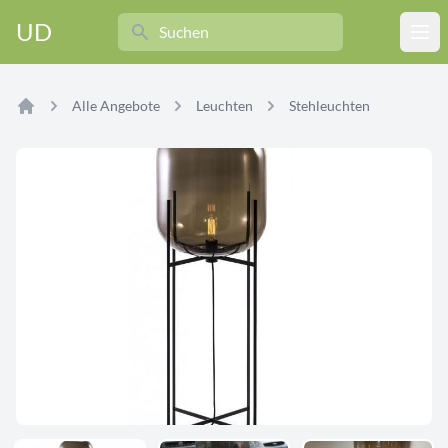
Search
UD
Ope
Alle Angebote
Leuchten
Stehleuchten
Home