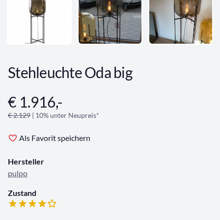
Stehleuchte Oda big
€ 1.916,-
Angebotsinformationen
€ 2.129
| 10% unter Neupreis*
Als Favorit speichern
Hersteller
pulpo
Zustand