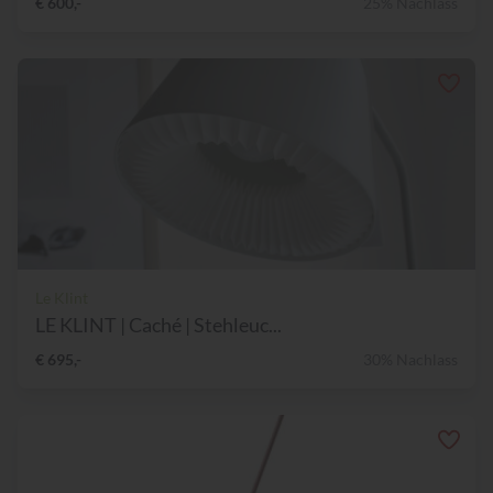
€ 600,-
25% Nachlass
Le Klint
LE KLINT | Caché | Stehleuc...
€ 695,-
30% Nachlass