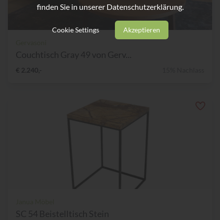
finden Sie in unserer
Datenschutzerklärung.
Cookie Settings
Akzeptieren
Gervasoni
Couchtisch Gray 49 von Gerv...
€ 2.240,-
15% Nachlass
Janua Möbel
SC 54 Beistelltisch Stein