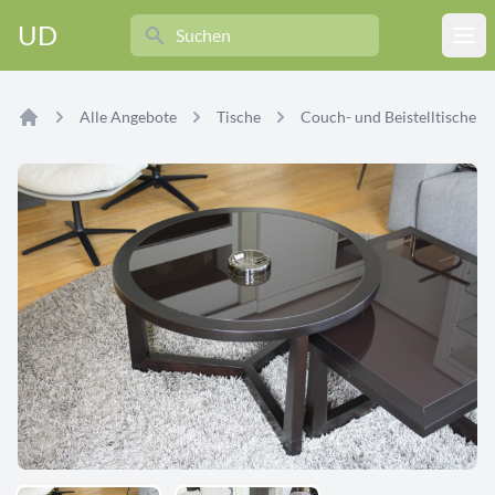
Search
UD
Ope
Alle Angebote
Tische
Couch- und Beistelltische
Home