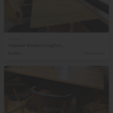
Voglauer
Voglauer Vcuben living Esst...
€ 2.811,-
40% Nachlass