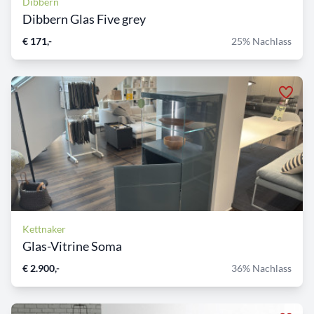
Dibbern
Dibbern Glas Five grey
€ 171,-
25% Nachlass
Kettnaker
Glas-Vitrine Soma
€ 2.900,-
36% Nachlass