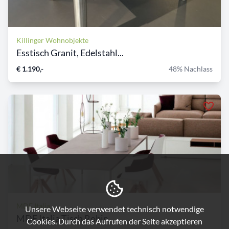
Killinger Wohnobjekte
Esstisch Granit, Edelstahl...
€ 1.190,-
48% Nachlass
MDF Italia
Unsere Webseite verwendet technisch notwendige
MDF Italia Tisch Robin
Cookies. Durch das Aufrufen der Seite akzeptieren