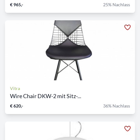
€ 965,-
25% Nachlass
Vitra
Wire Chair DKW-2 mit Sitz-...
€ 620,-
36% Nachlass