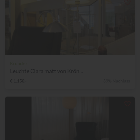
Kröncke
Leuchte Clara matt von Krön...
€ 1.150,-
39% Nachlass