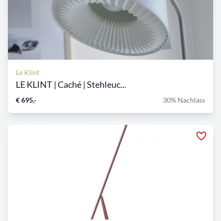
Le Klint
LE KLINT | Caché | Stehleuc...
€ 695,-
30% Nachlass