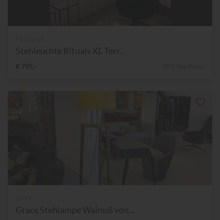
Foscarini
Stehleuchte Rituals XL Terr...
€ 795,-
30% Nachlass
Sixay
Grace Stehlampe Walnuß von...