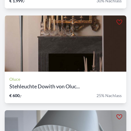
€ 1.999,-
30% Nachlass
Oluce
Stehleuchte Dowith von Oluc...
€ 600,-
25% Nachlass