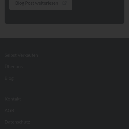
Blog Post weiterlesen
Footer
Selbst Verkaufen
Über uns
Blog
Kontakt
AGB
Datenschutz