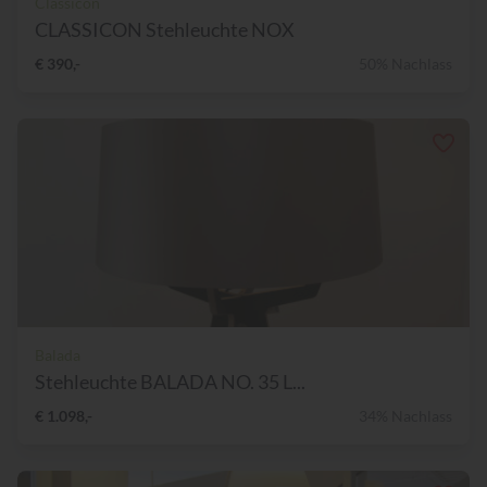
Classicon
CLASSICON Stehleuchte NOX
€ 390,-
50% Nachlass
Balada
Stehleuchte BALADA NO. 35 L...
€ 1.098,-
34% Nachlass