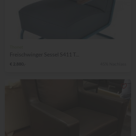
Thonet
Freischwinger Sessel S411 T...
€ 2.880,-
45% Nachlass