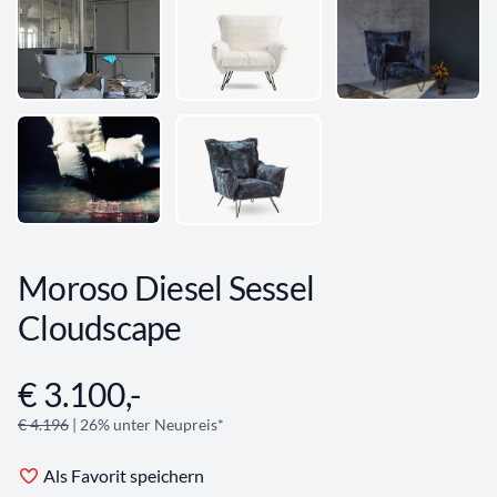
Moroso Diesel Sessel
Cloudscape
€ 3.100,-
Angebotsinformationen
€ 4.196
| 26% unter Neupreis*
Als Favorit speichern