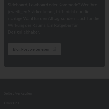
Sideboard, Lowboard oder Kommode? Wer ihre
jeweiligen Stärken kennt, trifft nicht nur die
richtige Wahl für den Alltag, sondern auch für die
Wirkung des Raums. Ein Ratgeber für
Designliebhaber.
Blog Post weiterlesen
Footer
Selbst Verkaufen
Über uns