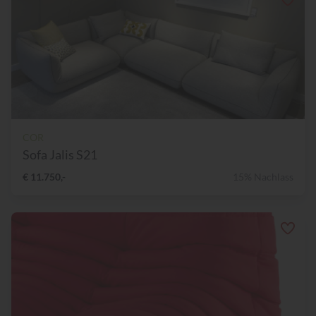
COR
Sofa Jalis S21
€ 11.750,-
15% Nachlass