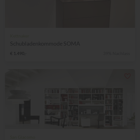
Kettnaker
Schubladenkommode SOMA
€ 1.490,-
39% Nachlass
San Giacomo