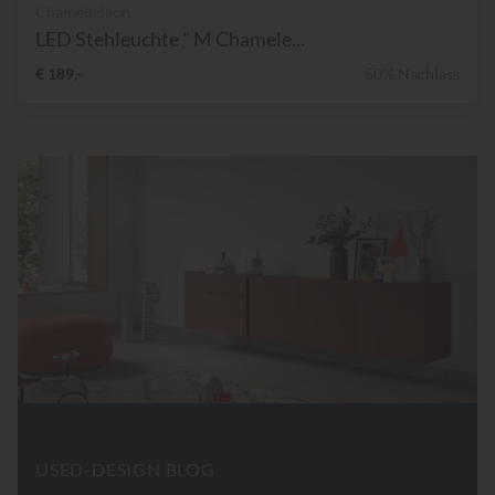
Chameledeon
LED Stehleuchte " M Chamele...
€ 189,-
50% Nachlass
USED-DESIGN BLOG