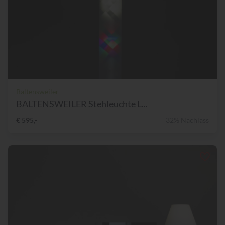
Baltensweiler
BALTENSWEILER Stehleuchte L...
€ 595,-
32% Nachlass