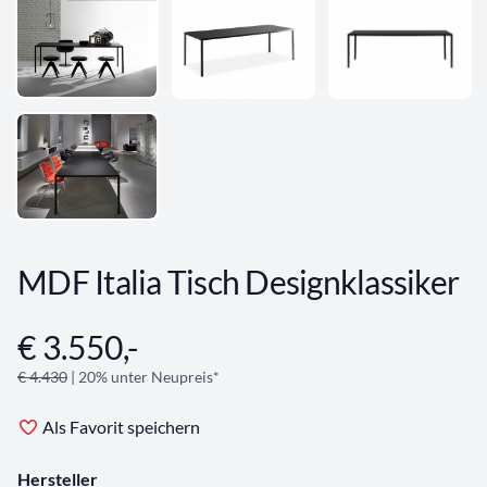
MDF Italia Tisch Designklassiker
€ 3.550,-
Angebotsinformationen
€ 4.430
| 20% unter Neupreis*
Als Favorit speichern
Hersteller