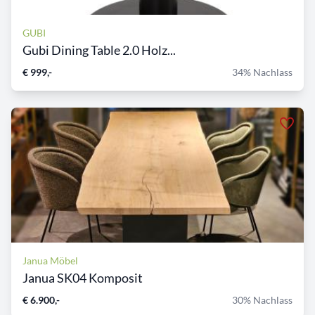
GUBI
Gubi Dining Table 2.0 Holz...
€ 999,-
34% Nachlass
Janua Möbel
Janua SK04 Komposit
€ 6.900,-
30% Nachlass