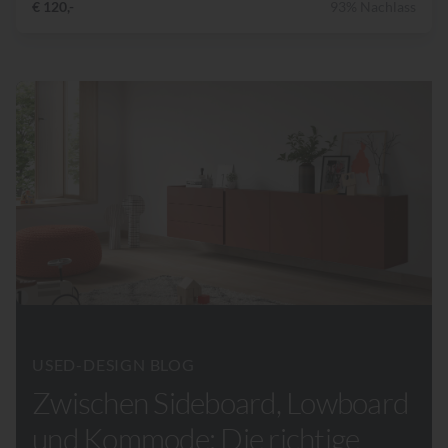
€ 120,-
93% Nachlass
USED-DESIGN BLOG
Zwischen Sideboard, Lowboard
und Kommode: Die richtige