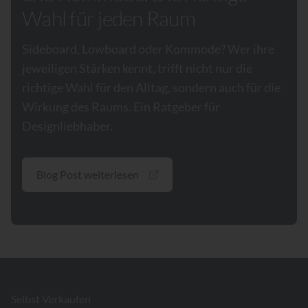
Wahl für jeden Raum
Sideboard, Lowboard oder Kommode? Wer ihre
jeweiligen Stärken kennt, trifft nicht nur die
richtige Wahl für den Alltag, sondern auch für die
Wirkung des Raums. Ein Ratgeber für
Designliebhaber.
Blog Post weiterlesen
Footer
Selbst Verkaufen