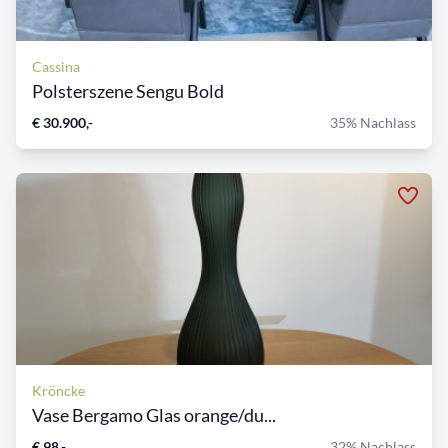
Cassina
Polsterszene Sengu Bold
€ 30.900,-
35% Nachlass
Kröncke
Vase Bergamo Glas orange/du...
€ 98,-
32% Nachlass