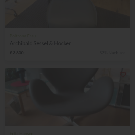
Poltrona Frau
Archibald Sessel & Hocker
€ 3.800,-
53% Nachlass
Fritz Hansen