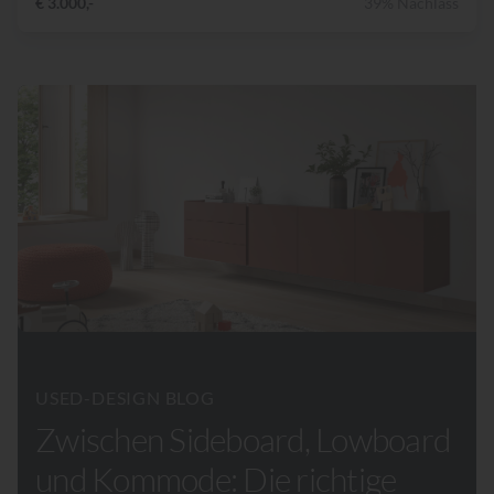
€ 3.000,-
39% Nachlass
USED-DESIGN BLOG
Zwischen Sideboard, Lowboard
und Kommode: Die richtige