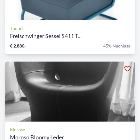
Thonet
Freischwinger Sessel S411 T...
€ 2.880,-
45% Nachlass
Moroso
Moroso Bloomy Leder