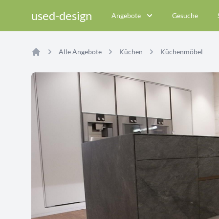
used-design
Angebote
Gesuche
Alle Angebote
Küchen
Küchenmöbel
Home