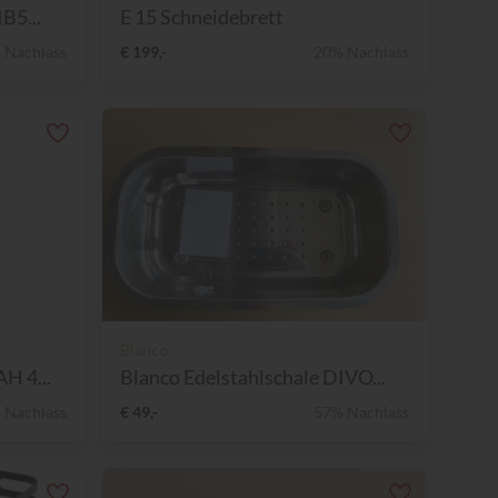
B5...
E 15 Schneidebrett
 Nachlass
€ 199,-
20% Nachlass
Blanco
H 4...
Blanco Edelstahlschale DIVO...
 Nachlass
€ 49,-
57% Nachlass