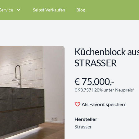
Service
Selbst Verkaufen
Blog
Küchenblock aus
STRASSER
€ 75.000,-
Angebotsinformationen
€ 93.757
| 20% unter Neupreis*
Als Favorit speichern
Hersteller
Strasser