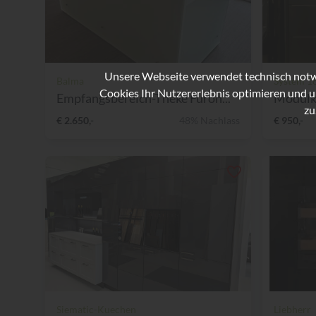
Unsere Webseite verwendet technisch notwe
Balma
System 1
Cookies Ihr Nutzererlebnis optimieren und u
Empfangsbereich-Theke Furon...
Modulkü
zu
€ 2.650,-
48% Nachlass
€ 950,-
Siematic-Kuechen
Liebherr