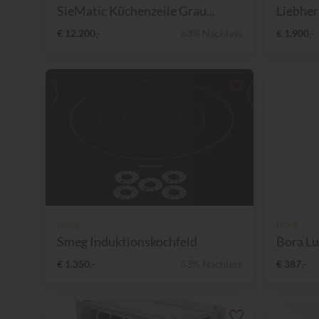
SieMatic Küchenzeile Grau...
Liebher
€ 12.200,-
63% Nachlass
€ 1.900,-
smeg
Bora
Smeg Induktionskochfeld
Bora Lu
€ 1.350,-
53% Nachlass
€ 387,-