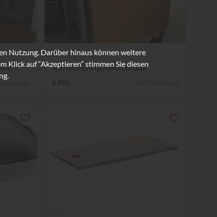
ren Nutzung. Darüber hinaus können weitere
Allmilmö-Küchen
m Klick auf “Akzeptieren” stimmen Sie diesen
it...
Allmilmö Küchenschrank
ng.
 Nachlass
€ 995,-
62% Nachlass
e15