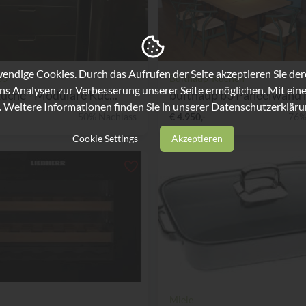
ndige Cookies. Durch das Aufrufen der Seite akzeptieren Sie de
80
Bulthaup-Küchen
ns Analysen zur Verbesserung unserer Seite ermöglichen. Mit eine
che - Modulare Küc...
bulthaup b3 Paneelwand m
. Weitere Informationen finden Sie in unserer
Datenschutzerkläru
50% Nachlass
€ 4.950,-
76%
Cookie Settings
Akzeptieren
Miele