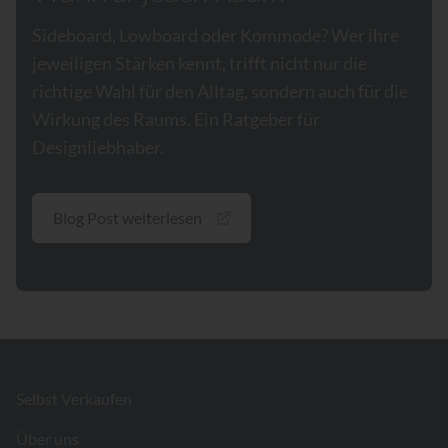
Sideboard, Lowboard oder Kommode? Wer ihre
jeweiligen Stärken kennt, trifft nicht nur die
richtige Wahl für den Alltag, sondern auch für die
Wirkung des Raums. Ein Ratgeber für
Designliebhaber.
Blog Post weiterlesen
Footer
Selbst Verkaufen
Über uns