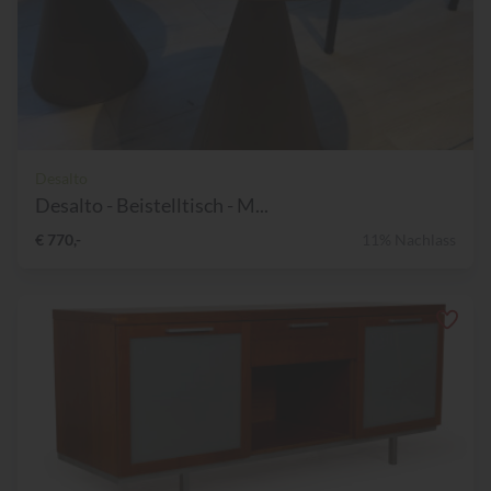
Desalto
Desalto - Beistelltisch - M...
€ 770,-
11% Nachlass