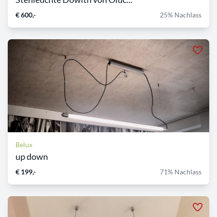
€ 600,-
25% Nachlass
Belux
up down
€ 199,-
71% Nachlass