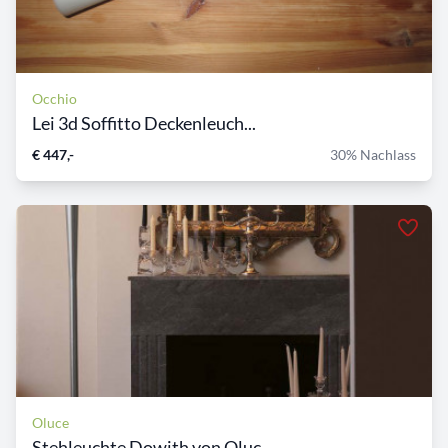
Occhio
Lei 3d Soffitto Deckenleuch...
€ 447,-
30% Nachlass
Oluce
Stehleuchte Dowith von Oluc...