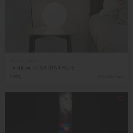
Flos / Arteluce
Tischleuchte EXTRA T FLOS
€ 295,-
40% Nachlass