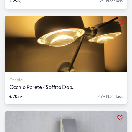
€ 298,-
47% Nachlass
Occhio
Occhio Parete / Soffito Dop...
€ 705,-
25% Nachlass